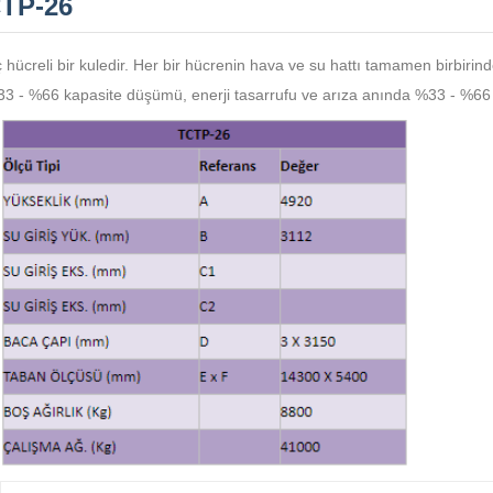
TP-26
 hücreli bir kuledir. Her bir hücrenin hava ve su hattı tamamen birbirind
3 - %66 kapasite düşümü, enerji tasarrufu ve arıza anında %33 - %66 kap