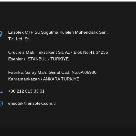
Ensotek CTP Su Soğutma Kuleleri Mühendislik San.
Tic. Ltd. Şti.
Oruçreis Mah. Tekstilkent Sit. A17 Blok No:41 34235
Esenler / İSTANBUL - TÜRKİYE
Fabrika: Saray Mah. Gimat Cad. No:6A 06980
Kahramankazan / ANKARA TÜRKİYE
+90 212 613 33 01
ensotek@ensotek.com.tr