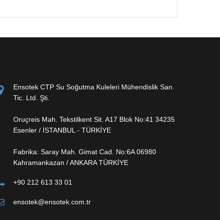
Ensotek CTP Su Soğutma Kuleleri Mühendislik San.
Tic. Ltd. Şti.
Oruçreis Mah. Tekstilkent Sit. A17 Blok No:41 34235
Esenler / İSTANBUL - TÜRKİYE
Fabrika: Saray Mah. Gimat Cad. No:6A 06980
Kahramankazan / ANKARA TÜRKİYE
+90 212 613 33 01
ensotek@ensotek.com.tr