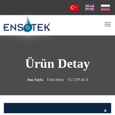
Togg
navi
Ürün Detay
Ana Sayfa
Ürün Detay
CC CTP-4C/4