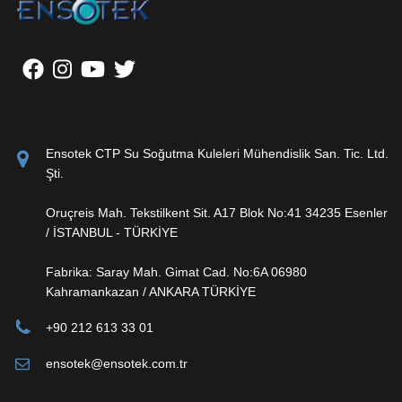
Ensotek CTP Su Soğutma Kuleleri Mühendislik San. Tic. Ltd.
Şti.
Oruçreis Mah. Tekstilkent Sit. A17 Blok No:41 34235 Esenler
/ İSTANBUL - TÜRKİYE
Fabrika: Saray Mah. Gimat Cad. No:6A 06980
Kahramankazan / ANKARA TÜRKİYE
+90 212 613 33 01
ensotek@ensotek.com.tr