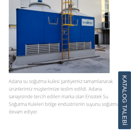
KATALOG TALEBİ
Adana su soğutma kulesi şantiyemiz tamamlanarak
ürünlerimiz müşterimize teslim edildi. Adana
sanayisinde tercih edilen marka olan Ensotek Su
Soğutma Kuleleri bölge endüstrisinin suyunu soğutmaya
devam ediyor.